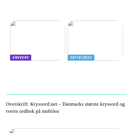
til din søvn
fordelagtigt at et
eventbureau står for årets
firmafest
ERHVERV
20/10/2022
Factoring: En fleksibel
Det bruges rørballoner og
finansieringsløsning for
afspærringsskiver til
vækstorienterede
virksomheder
Overskrift: Kryssord.net – Danmarks største kryssord og
tverrs ordbok på mobilen