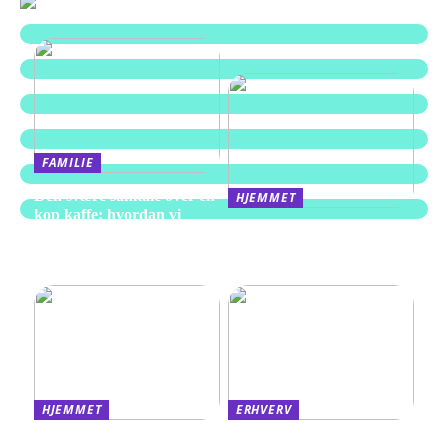
FAMILIE
Den svære samtale over en
HJEMMET
kop kaffe: hvordan vi
Alt du behøver at vide om
skaber rum til afskeden i
kompressorer til hjemmet
Aarhus
og værkstedet
HJEMMET
ERHVERV
Find det rigtige sengemål
Derfor kan det være