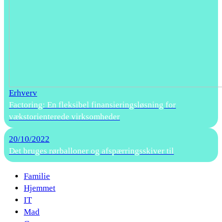
Erhverv
Factoring: En fleksibel finansieringsløsning for
vækstorienterede virksomheder
20/10/2022
Det bruges rørballoner og afspærringsskiver til
Familie
Hjemmet
IT
Mad