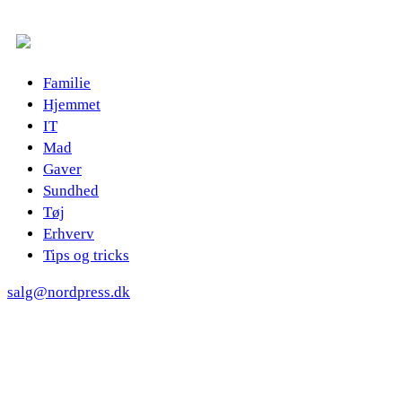
Familie
Hjemmet
IT
Mad
Gaver
Sundhed
Tøj
Erhverv
Tips og tricks
salg@nordpress.dk