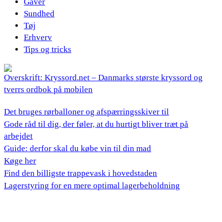
Gaver
Sundhed
Tøj
Erhverv
Tips og tricks
Overskrift: Kryssord.net – Danmarks største kryssord og
tverrs ordbok på mobilen
Det bruges rørballoner og afspærringsskiver til
Gode råd til dig, der føler, at du hurtigt bliver træt på
arbejdet
Guide: derfor skal du købe vin til din mad
Køge her
Find den billigste trappevask i hovedstaden
Lagerstyring for en mere optimal lagerbeholdning