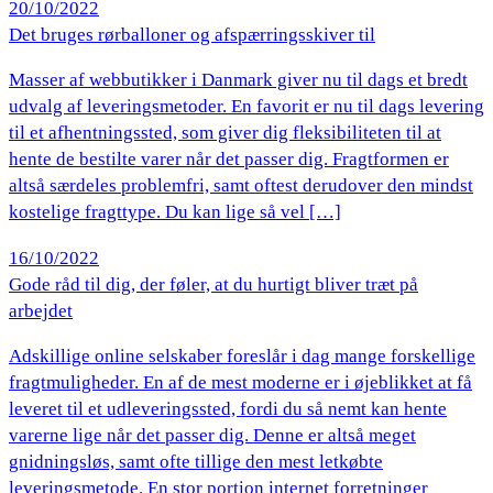
20/10/2022
Det bruges rørballoner og afspærringsskiver til
Masser af webbutikker i Danmark giver nu til dags et bredt
udvalg af leveringsmetoder. En favorit er nu til dags levering
til et afhentningssted, som giver dig fleksibiliteten til at
hente de bestilte varer når det passer dig. Fragtformen er
altså særdeles problemfri, samt oftest derudover den mindst
kostelige fragttype. Du kan lige så vel […]
16/10/2022
Gode råd til dig, der føler, at du hurtigt bliver træt på
arbejdet
Adskillige online selskaber foreslår i dag mange forskellige
fragtmuligheder. En af de mest moderne er i øjeblikket at få
leveret til et udleveringssted, fordi du så nemt kan hente
varerne lige når det passer dig. Denne er altså meget
gnidningsløs, samt ofte tillige den mest letkøbte
leveringsmetode. En stor portion internet forretninger