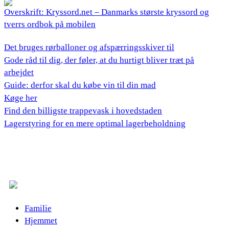
Overskrift: Kryssord.net – Danmarks største kryssord og
tverrs ordbok på mobilen
Det bruges rørballoner og afspærringsskiver til
Gode råd til dig, der føler, at du hurtigt bliver træt på
arbejdet
Guide: derfor skal du købe vin til din mad
Køge her
Find den billigste trappevask i hovedstaden
Lagerstyring for en mere optimal lagerbeholdning
Familie
Hjemmet