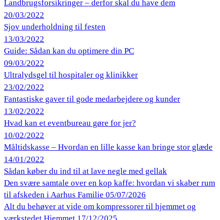
Landbrugsforsikringer – derfor skal du have dem
20/03/2022
Sjov underholdning til festen
13/03/2022
Guide: Sådan kan du optimere din PC
09/03/2022
Ultralydsgel til hospitaler og klinikker
23/02/2022
Fantastiske gaver til gode medarbejdere og kunder
13/02/2022
Hvad kan et eventbureau gøre for jer?
10/02/2022
Måltidskasse – Hvordan en lille kasse kan bringe stor glæde
14/01/2022
Sådan køber du ind til at lave negle med gellak
Den svære samtale over en kop kaffe: hvordan vi skaber rum
til afskeden i Aarhus
Familie
05/07/2026
Alt du behøver at vide om kompressorer til hjemmet og
værkstedet
Hjemmet
17/12/2025