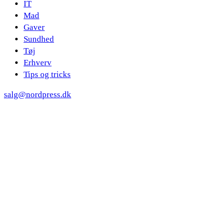
IT
Mad
Gaver
Sundhed
Tøj
Erhverv
Tips og tricks
salg@nordpress.dk