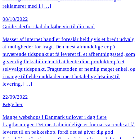
reklamerer med 1 […]
08/10/2022
Guide: derfor skal du købe vin til din mad
Masser af internet handler foreslår heldigvis et bredt udvalg
af muligheder for fragt. Den mest almindelige er på
nuværende tidspunkt at få leveret til et afhentningssted, som
giver dig fleksibiliteten til at hente dine produkter på et
selvvalgt tidspunkt. Fragtmetoden er nemlig meget enkel, og
i mange tilfælde endda den mest betalelige løsning til
levering. […]
22/09/2022
Køge her
Mange webshops i Danmark udlover i dag flere
fragtløsninger. Det mest almindelige er for nærværende at få
leveret til en pakkeshop, fordi det så giver dig god