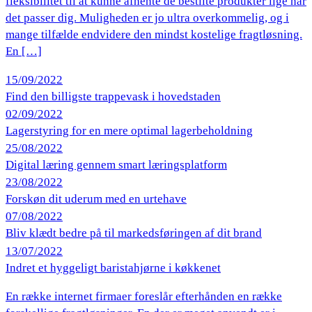
fleksibilitet til at kunne afhente de bestilte produkter lige når
det passer dig. Muligheden er jo ultra overkommelig, og i
mange tilfælde endvidere den mindst kostelige fragtløsning.
En […]
15/09/2022
Find den billigste trappevask i hovedstaden
02/09/2022
Lagerstyring for en mere optimal lagerbeholdning
25/08/2022
Digital læring gennem smart læringsplatform
23/08/2022
Forskøn dit uderum med en urtehave
07/08/2022
Bliv klædt bedre på til markedsføringen af dit brand
13/07/2022
Indret et hyggeligt baristahjørne i køkkenet
En række internet firmaer foreslår efterhånden en række