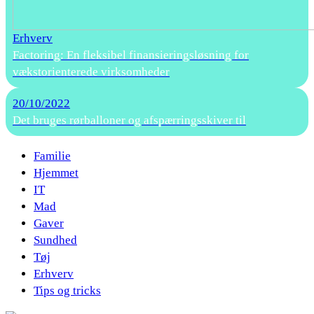
Erhverv
Factoring: En fleksibel finansieringsløsning for
vækstorienterede virksomheder
20/10/2022
Det bruges rørballoner og afspærringsskiver til
Familie
Hjemmet
IT
Mad
Gaver
Sundhed
Tøj
Erhverv
Tips og tricks