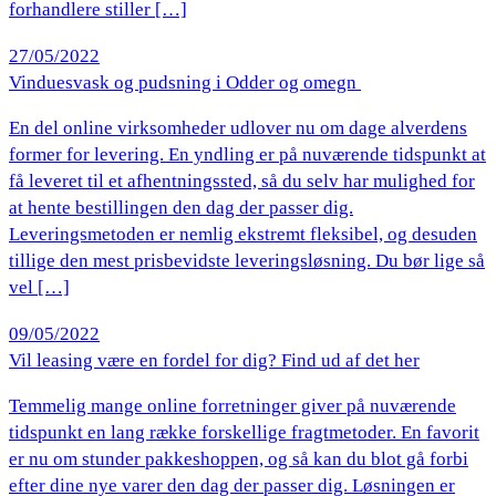
forhandlere stiller […]
27/05/2022
Vinduesvask og pudsning i Odder og omegn
En del online virksomheder udlover nu om dage alverdens
former for levering. En yndling er på nuværende tidspunkt at
få leveret til et afhentningssted, så du selv har mulighed for
at hente bestillingen den dag der passer dig.
Leveringsmetoden er nemlig ekstremt fleksibel, og desuden
tillige den mest prisbevidste leveringsløsning. Du bør lige så
vel […]
09/05/2022
Vil leasing være en fordel for dig? Find ud af det her
Temmelig mange online forretninger giver på nuværende
tidspunkt en lang række forskellige fragtmetoder. En favorit
er nu om stunder pakkeshoppen, og så kan du blot gå forbi
efter dine nye varer den dag der passer dig. Løsningen er