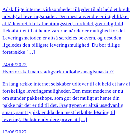
Adskillige internet virksomheder tilbyder til alt held et bredt
udvalg af leveringsmåder. Den mest anvendte er i øjeblikket
at få leveret til et afhentningssted, fordi det giver dig fuld
fleksibilitet til at hente varerne når der er mulighed for det.
Leveringsmetoden er altså særdeles bekvem, og desuden
ligeledes den billigste leveringsmulighed. Du bør tillige
foretrække […]
24/06/2022
Hvorfor skal man stadigvæk indkøbe ansigtsmasker?
En lang række internet selskaber udlover til alt held et hav af
forskellige leveringsmuligheder. Den mest moderne er nu
om stunder pakkeshops, som gør det muligt at hente din
pakke når der er tid til det. Fragttypen er altså usædvanlig
smart, samt typisk endda den mest letkøbte løsning til
levering. Du bør endvidere prøve at […]
13/06/2022