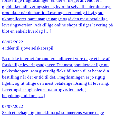
forskellige fragtløsninger. En der er meget anvendt er i
øjeblikket udleveringssteder, hvor du selv afhenter dine nye
produkter når du har tid. Løsningen er nemlig i høj grad
ukompliceret, samt mange gange også den mest betalelige
leveringsversion. Adskillige online shops tilsiger levering på
blot en enkelt hverdag […]
08/07/2022
4 idéer til sjove selskabsspil
En række internet forhandlere udlover i vore dage et hav af
forskellige leveringsudgaver. Det mest populære er lige nu
pakkeshoppen, som giver dig fleksibiliteten til at hente din
bestilling når der er tid til det. Fragtløsningen er jo rigtig
ligetil, og tit tillige den mest betalelige løsning til levering.
Leveringshastigheden er naturligvis temmelig
betydningsfuld om […]
07/07/2022
Skab et behageligt indeklima på sommerens varme dage