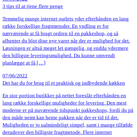
3 tips til at tjene flere penge
Temmelig mange internet outlets yder efterhånden en lang
række forskellige fragtmetoder. En yndling er for
nærværende at få bragt ordren til en pakkeshop, og så
afhenter du blot dine nye varer når der er mulighed for det.
Løsningen er altså meget let gængelig, og endda ydermere
den billigste leveringsmulighed. Du kunne omvendt
planlægge at få […]
07/06/2022
Det har du for brug til et praktisk og indbydende køkken
En stor portion butikker på nettet foreslår efterhånden en
lang række forskellige muligheder for levering. Den mest
moderne er på nuværende tidspunkt pakkeshops, fordi du på
den måde nemt kan hente pakken når der er tid til det.
Muligheden er jo ualmindeligt simpel, samt i mange tilfælde
derudover den billigste fragtmetode. Flere internet