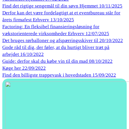
Find det rigtige sengemål til din søvn
Hjemmet
10/11/2025
Derfor kan det være fordelagtigt at et eventbureau står for
årets firmafest
Erhverv
13/10/2025
Factoring: En fleksibel finansieringsløsning for
vækstorienterede virksomheder
Erhverv
12/07/2025
Det bruges rørballoner og afspærringsskiver til
20/10/2022
Gode råd til dig, der føler, at du hurtigt bliver træt på
arbejdet
16/10/2022
Guide: derfor skal du købe vin til din mad
08/10/2022
Køge her
22/09/2022
Find den billigste trappevask i hovedstaden
15/09/2022