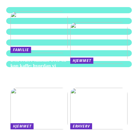
FAMILIE
Den svære samtale over en
HJEMMET
kop kaffe: hvordan vi
Alt du behøver at vide om
skaber rum til afskeden i
kompressorer til hjemmet
Aarhus
og værkstedet
HJEMMET
ERHVERV
Find det rigtige sengemål
Derfor kan det være