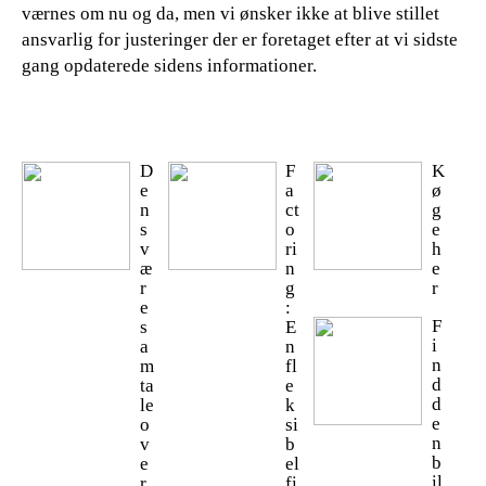
værnes om nu og da, men vi ønsker ikke at blive stillet
ansvarlig for justeringer der er foretaget efter at vi sidste
gang opdaterede sidens informationer.
D
F
K
e
a
ø
n
ct
g
s
o
e
v
ri
h
æ
n
e
r
g
r
e
:
F
s
E
i
a
n
n
m
fl
d
ta
e
d
le
k
e
o
si
n
v
b
b
e
el
il
r
fi