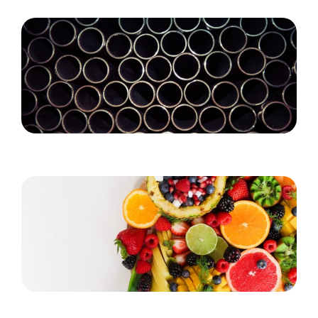
Det bruges rørballoner og afspærringsskiver til
Gode råd til dig, der føler, at du hurtigt bliver træt