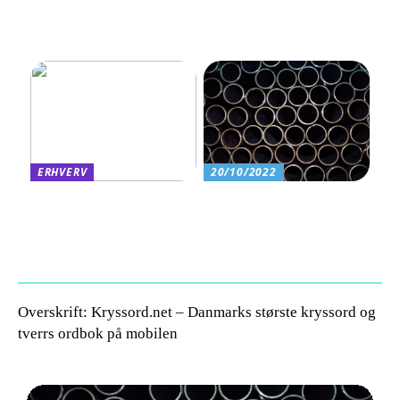
til din søvn
fordelagtigt at et
eventbureau står for årets
firmafest
ERHVERV
20/10/2022
Factoring: En fleksibel
Det bruges rørballoner og
finansieringsløsning for
afspærringsskiver til
vækstorienterede
virksomheder
Overskrift: Kryssord.net – Danmarks største kryssord og
tverrs ordbok på mobilen