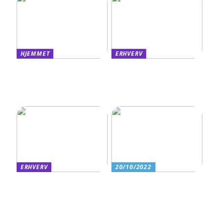
HJEMMET
ERHVERV
Find det rigtige sengemål
Derfor kan det være
til din søvn
fordelagtigt at et
eventbureau står for årets
firmafest
ERHVERV
20/10/2022
Factoring: En fleksibel
Det bruges rørballoner og
finansieringsløsning for
afspærringsskiver til
vækstorienterede
virksomheder