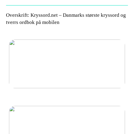
Overskrift: Kryssord.net – Danmarks største kryssord og
tverrs ordbok på mobilen
Det bruges rørballoner og afspærringsskiver til