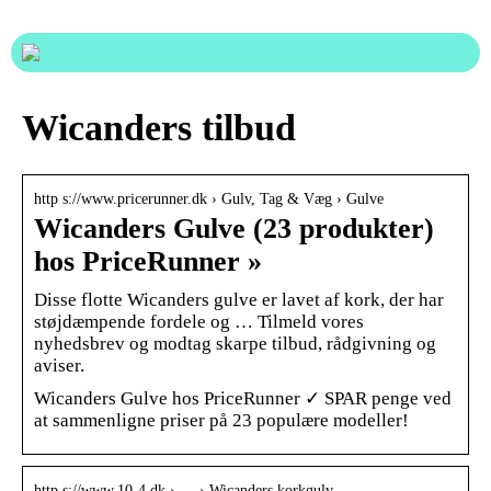
Wicanders tilbud
http s://www.pricerunner.dk › Gulv, Tag & Væg › Gulve
Wicanders Gulve (23 produkter)
hos PriceRunner »
Disse flotte Wicanders gulve er lavet af kork, der har
støjdæmpende fordele og … Tilmeld vores
nyhedsbrev og modtag skarpe tilbud, rådgivning og
aviser.
Wicanders Gulve hos PriceRunner ✓ SPAR penge ved
at sammenligne priser på 23 populære modeller!
http s://www.10-4.dk › … › Wicanders korkgulv