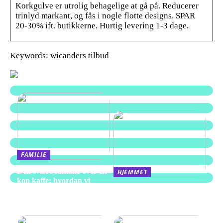
Korkgulve er utrolig behagelige at gå på. Reducerer
trinlyd markant, og fås i nogle flotte designs. SPAR
20-30% ift. butikkerne. Hurtig levering 1-3 dage.
Keywords: wicanders tilbud
FAMILIE
Den svære samtale over en
HJEMMET
kop kaffe: hvordan vi
Alt du behøver at vide om
skaber rum til afskeden i
kompressorer til hjemmet
Aarhus
og værkstedet