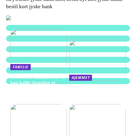
bestil kort jyske bank
FAMILIE
Den svære samtale over en
HJEMMET
kop kaffe: hvordan vi
Alt du behøver at vide om
skaber rum til afskeden i
kompressorer til hjemmet
Aarhus
og værkstedet